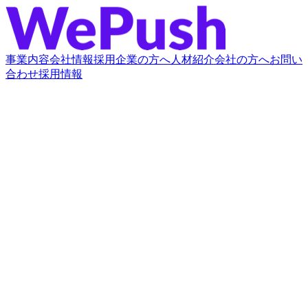
事業内容
会社情報
採用企業の方へ
人材紹介会社の方へ
お問い
合わせ
採用情報
20代未経験を中心としたノンデスク層の大規模な母
集団
最短スピードでの候補者ご提案
完全自社集客による、安定した供給力
全国対応・大量採用や複数拠点の同時募集にも対応
完全成果報酬制で、採用が決まるまで費用はかかり
ません